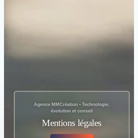
Votre cand
Agence MMCréation • Technologie,
*
Nom
:
évolution et conseil
Mentions légales