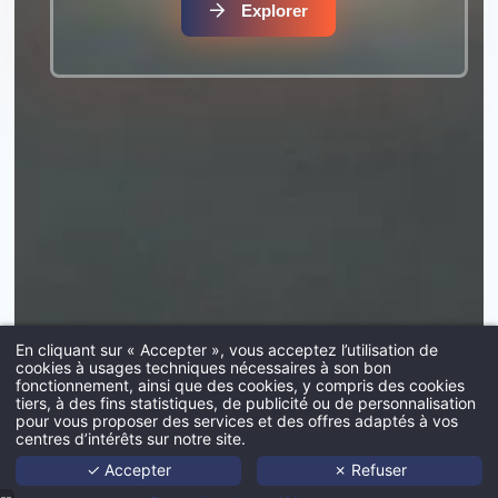
Explorer
*
Prénom
:
*
Ville
:
*
Email
:
En cliquant sur « Accepter », vous acceptez l’utilisation de
cookies à usages techniques nécessaires à son bon
fonctionnement, ainsi que des cookies, y compris des cookies
*
Insérez votre CV
tiers, à des fins statistiques, de publicité ou de personnalisation
Acc
pour vous proposer des services et des offres adaptés à vos
Mentions Légales
centres d’intérêts sur notre site.
Port
✓ Accepter
✗ Refuser
Webmaster / Création Site Web : Septeo Digital & Services
Age