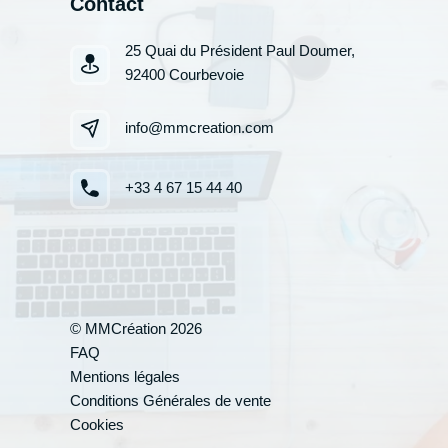
Contact
25 Quai du Président Paul Doumer,
92400 Courbevoie
info@mmcreation.com
+33 4 67 15 44 40
Votre cand
© MMCréation 2026
FAQ
Mentions légales
*
Nom
:
Conditions Générales de vente
Cookies