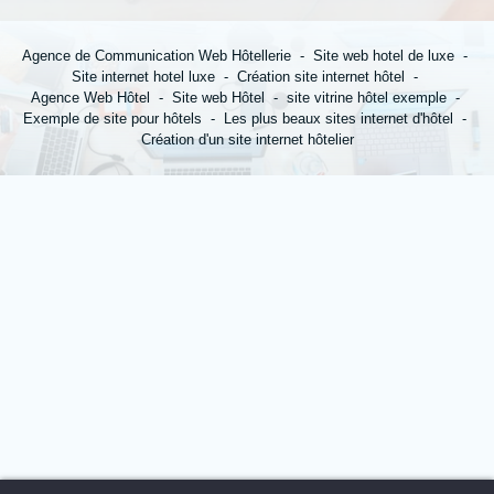
Agence de Communication Web Hôtellerie
Site web hotel de luxe
*
Prénom
:
Site internet hotel luxe
Création site internet hôtel
Agence Web Hôtel
Site web Hôtel
site vitrine hôtel exemple
Exemple de site pour hôtels
Les plus beaux sites internet d'hôtel
Création d'un site internet hôtelier
*
Ville
:
*
Email
:
*
Insérez votre CV