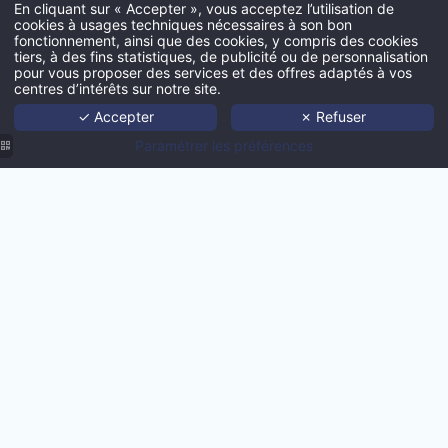
En cliquant sur « Accepter », vous acceptez l’utilisation de
cookies à usages techniques nécessaires à son bon
fonctionnement, ainsi que des cookies, y compris des cookies
tiers, à des fins statistiques, de publicité ou de personnalisation
Acc
pour vous proposer des services et des offres adaptés à vos
Insérez votre lettre de motiva
centres d’intérêts sur notre site.
Port
✓ Accepter
✗ Refuser
Age
Paramétrer les préférences
Techno
Actua
Con
Agence
Agence
Agence
Agence
MMCréation
Agence
Nous co
MMCréation
MMCréation
MMCréation
| Produit
MMCréation
| Site
| Produit
| Produit
Hôtel
| Produit
VALID
web
H.api
HapiDam
Price
Push
hotel
Explorer
Marketing
luxe