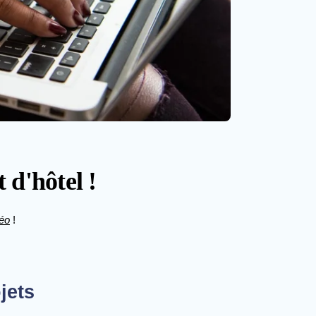
 d'hôtel !
déo
!
jets