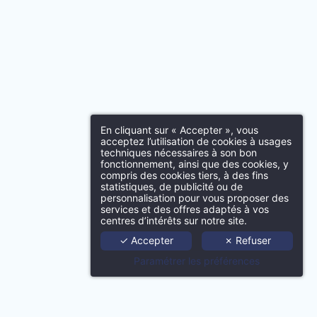
Insérez vot
En cliquant sur « Accepter », vous
acceptez l’utilisation de cookies à usages
techniques nécessaires à son bon
VALIDER
fonctionnement, ainsi que des cookies, y
compris des cookies tiers, à des fins
statistiques, de publicité ou de
Acc
personnalisation pour vous proposer des
services et des offres adaptés à vos
centres d’intérêts sur notre site.
Port
✓ Accepter
✗ Refuser
Paramétrer les préférences
Age
Techno