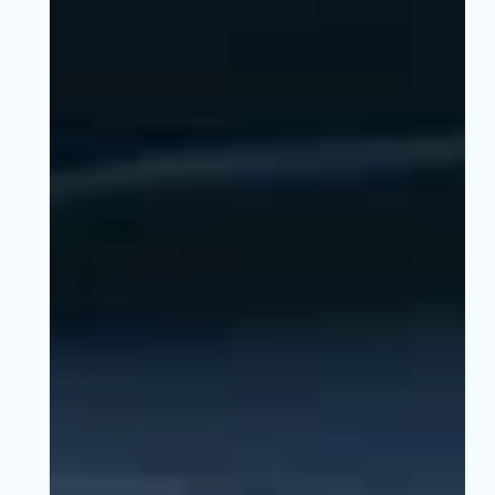
*
Ville
:
*
Email
:
*
Insérez votre CV
Insérez votre lettre de motiva