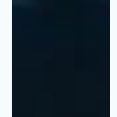
Votre cand
*
Nom
:
*
Prénom
: