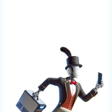
Votre cand
*
Nom
:
*
Prénom
: