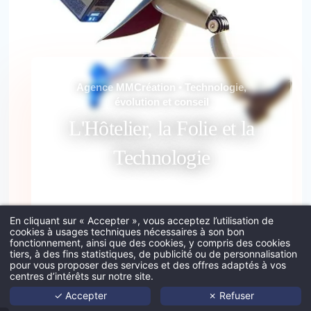
*
Ville
:
Agence MMCréation • Technologie,
évolution et conseil
L'Hôtelier, la Folie et la
*
Email
:
Technologie
Petite fable sur le monde de l'hôtelier face à la
*
Insérez votre CV
folie des nouvelles technos
En cliquant sur « Accepter », vous acceptez l’utilisation de
cookies à usages techniques nécessaires à son bon
fonctionnement, ainsi que des cookies, y compris des cookies
Explorer
tiers, à des fins statistiques, de publicité ou de personnalisation
Acc
pour vous proposer des services et des offres adaptés à vos
centres d’intérêts sur notre site.
Port
Insérez votre lettre de motiva
✓ Accepter
✗ Refuser
Age