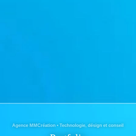
Agence MMCréation • Technologie, désign et conseil