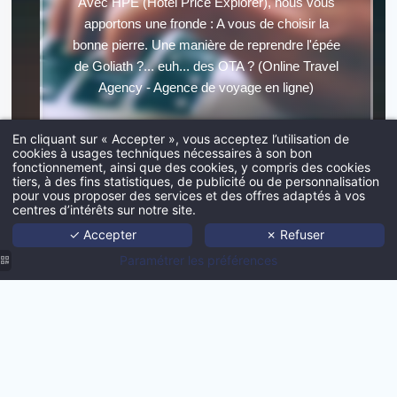
Avec HPE (Hotel Price Explorer), nous vous
apportons une fronde : A vous de choisir la
bonne pierre. Une manière de reprendre l'épée
de Goliath ?... euh... des OTA ? (Online Travel
*
Agency - Agence de voyage en ligne)
Insérez votre CV
En cliquant sur « Accepter », vous acceptez l’utilisation de
cookies à usages techniques nécessaires à son bon
fonctionnement, ainsi que des cookies, y compris des cookies
Explorer
tiers, à des fins statistiques, de publicité ou de personnalisation
Acc
pour vous proposer des services et des offres adaptés à vos
Insérez votre lettre de motiva
centres d’intérêts sur notre site.
Port
✓ Accepter
✗ Refuser
Age
Paramétrer les préférences
Techno
Avec
HPE (Hotel Price Explorer)
, nous vous apportons une
Actua
fronde : A vous de choisir la bonne pierre. Une manière de
reprendre l'épée de Goliath ?... euh... des OTA ? (Online
Con
Travel Agency - Agence de voyage en ligne)
Nous co