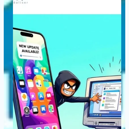
Votre cand
*
Nom
:
*
Prénom
:
*
Ville
: