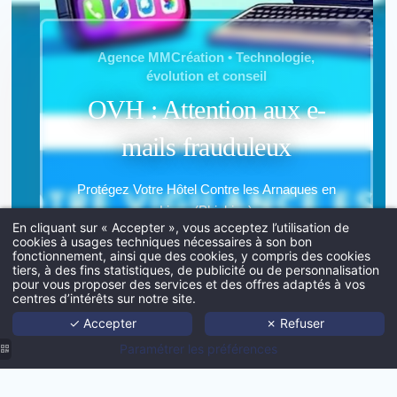
*
Email
:
Agence MMCréation • Technologie,
évolution et conseil
OVH : Attention aux e-
*
Insérez votre CV
mails frauduleux
Protégez Votre Hôtel Contre les Arnaques en
Ligne (Phishing)
En cliquant sur « Accepter », vous acceptez l’utilisation de
cookies à usages techniques nécessaires à son bon
Insérez votre lettre de motiva
fonctionnement, ainsi que des cookies, y compris des cookies
Explorer
tiers, à des fins statistiques, de publicité ou de personnalisation
Acc
pour vous proposer des services et des offres adaptés à vos
centres d’intérêts sur notre site.
Port
✓ Accepter
✗ Refuser
Age
Paramétrer les préférences
Techno