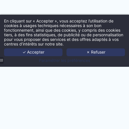
*
Insérez votre CV
En cliquant sur « Accepter », vous acceptez l’utilisation de
cookies à usages techniques nécessaires à son bon
fonctionnement, ainsi que des cookies, y compris des cookies
tiers, à des fins statistiques, de publicité ou de personnalisation
Acc
pour vous proposer des services et des offres adaptés à vos
centres d’intérêts sur notre site.
Port
✓ Accepter
✗ Refuser
Insérez votre lettre de motiva
Age
Paramétrer les préférences
Techno
Actua
Con
Agence
Agence
Agence
Agence
MMCréation
MMCréation
Agence
Nous co
MMCréation
MMCréation
| Produit
|
MMCréation
| Produit
| Produit
Hôtel
Création
| Produit
H.api
HapiDam
Price
site
Push
VALID
Explorer
internet
Marketing
hôtel