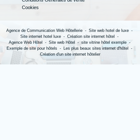
Cookies
*
Nom
:
Agence de Communication Web Hôtellerie
Site web hotel de luxe
Site internet hotel luxe
Création site internet hôtel
Agence Web Hôtel
Site web Hôtel
site vitrine hôtel exemple
Exemple de site pour hôtels
Les plus beaux sites internet d'hôtel
*
Prénom
:
Création d'un site internet hôtelier
*
Ville
:
*
Email
: