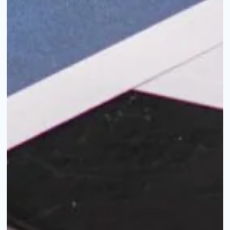
Votre cand
*
Nom
: