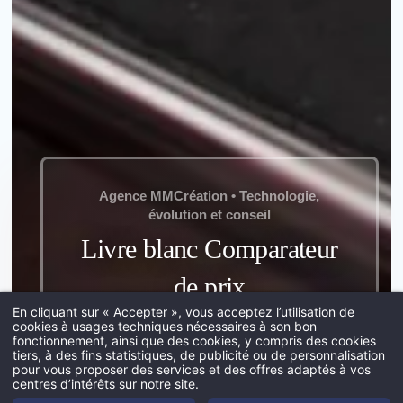
*
Prénom
:
*
Ville
:
Agence MMCréation • Technologie,
évolution et conseil
*
Email
:
Livre blanc Comparateur
de prix
En cliquant sur « Accepter », vous acceptez l’utilisation de
cookies à usages techniques nécessaires à son bon
*
Insérez votre CV
fonctionnement, ainsi que des cookies, y compris des cookies
Explorer
tiers, à des fins statistiques, de publicité ou de personnalisation
Acc
pour vous proposer des services et des offres adaptés à vos
centres d’intérêts sur notre site.
Port