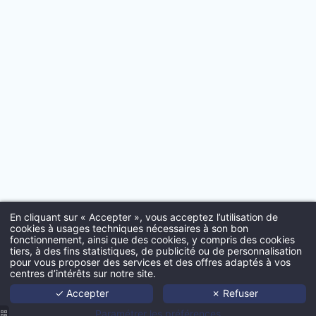
*
Ville
:
*
Email
:
En cliquant sur « Accepter », vous acceptez l’utilisation de
*
Insérez votre CV
cookies à usages techniques nécessaires à son bon
fonctionnement, ainsi que des cookies, y compris des cookies
tiers, à des fins statistiques, de publicité ou de personnalisation
Acc
pour vous proposer des services et des offres adaptés à vos
centres d’intérêts sur notre site.
Port
✓ Accepter
✗ Refuser
Age
Insérez votre lettre de motiva
Paramétrer les préférences