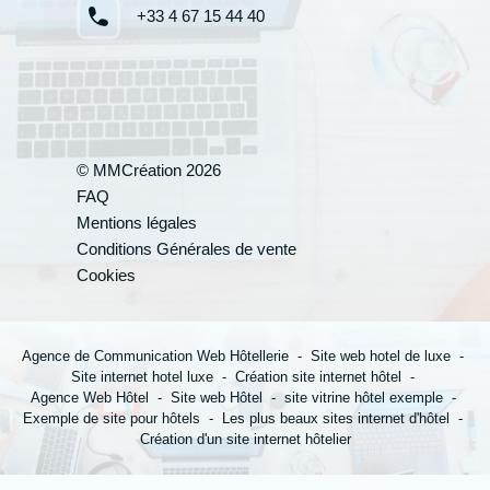
+33 4 67 15 44 40
© MMCréation 2026
FAQ
Mentions légales
Votre cand
Conditions Générales de vente
Cookies
*
Nom
:
Agence de Communication Web Hôtellerie
Site web hotel de luxe
Site internet hotel luxe
Création site internet hôtel
Agence Web Hôtel
Site web Hôtel
site vitrine hôtel exemple
Exemple de site pour hôtels
Les plus beaux sites internet d'hôtel
Création d'un site internet hôtelier
*
Prénom
: