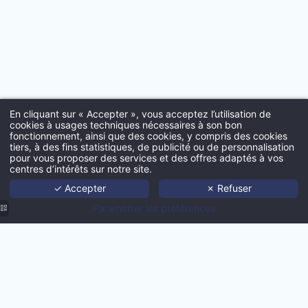
*
Email
:
*
Insérez votre CV
En cliquant sur « Accepter », vous acceptez l’utilisation de
cookies à usages techniques nécessaires à son bon
fonctionnement, ainsi que des cookies, y compris des cookies
tiers, à des fins statistiques, de publicité ou de personnalisation
Acc
pour vous proposer des services et des offres adaptés à vos
centres d’intérêts sur notre site.
Port
Insérez votre lettre de motiva
✓ Accepter
✗ Refuser
Age
Paramétrer les préférences
Techno
Actua
Con
Agence
Agence
Agence
Agence
MMCréation
Agence
Nous co
MMCréation
MMCréation
MMCréation
| Produit
MMCréation